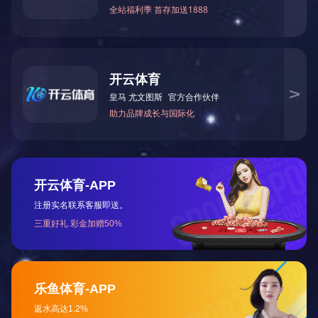
高速冲床配件
新闻中心
公司新闻
行业资讯
人才招聘
乐动ledong(中国)
0752-3560386
产品中心
现在的位置:
首页
>
产品中心
>
铸铁