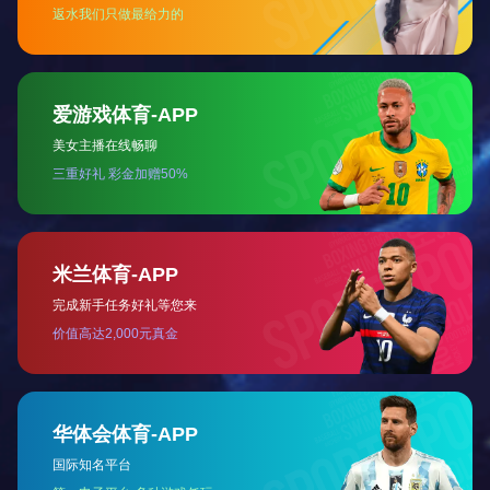
>
铸铁
浏览量:
1000
铸铁
零售价
0.0
元
市场价
0.0
元
浏览量:
1000
产品编号
数量
-
+
库存: