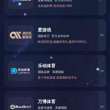
资质证书
组织架构
厂房环境
实力展示
生产设备
检测设备
合作客户
产品中心
铸铜
铸铁
球罣
乐动官方网站