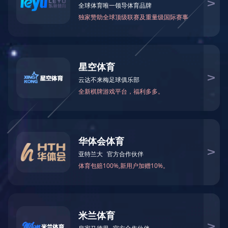
铸铁
球罣
乐动官方网站
高速冲床配件
新闻中心
公司新闻
行业资讯
人才招聘
乐动ledong(中国)
服务热线：0752-3560386
首页
关于我们
公司简介
企业文化