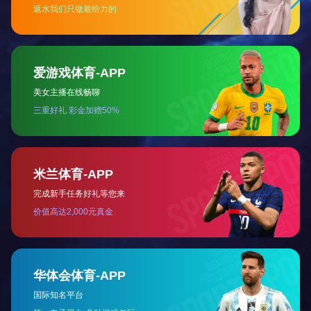
您现在的位置：
首页
/
厂房环境
厂房环境
厂房环境
厂房环境
厂房环境
厂房环境
办公大楼