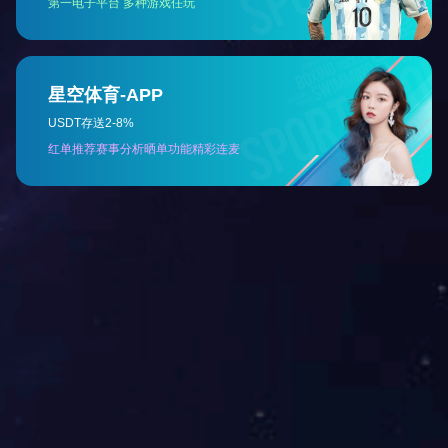
办公大楼
厂房环境
厂房环境
会议室
会议室
办公室
办公室
上一页
1
下一页
首页